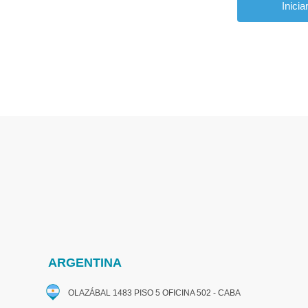
ARGENTINA
OLAZÁBAL 1483 PISO 5 OFICINA 502 - CABA