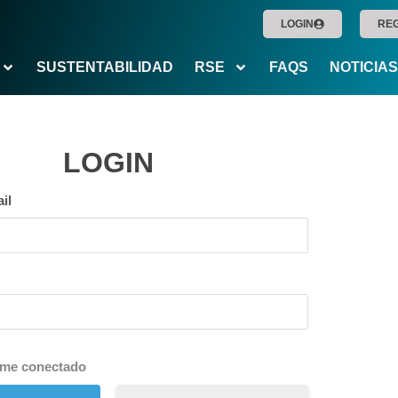
LOGIN
RE
SUSTENTABILIDAD
RSE
FAQS
NOTICIAS
LOGIN
il
me conectado