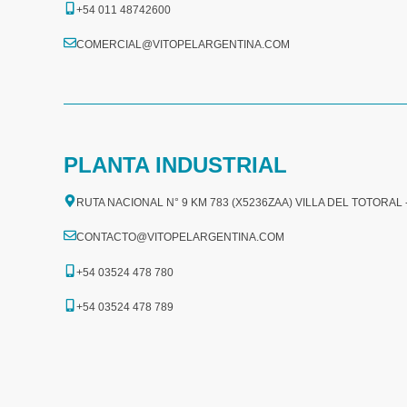
+54 011 48742600​
COMERCIAL@VITOPELARGENTINA.COM​
PLANTA INDUSTRIAL
RUTA NACIONAL N° 9 KM 783 (X5236ZAA) VILLA DEL TOTORAL
CONTACTO@VITOPELARGENTINA.COM
+54 03524 478 780​
+54 03524 478 789​