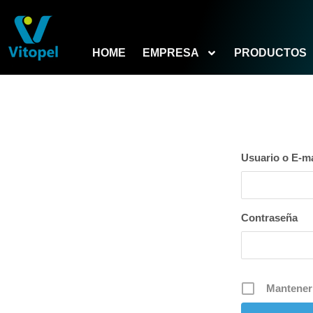
HOME
EMPRESA
PRODUCTOS
Usuario o E-ma
Contraseña
Mantener