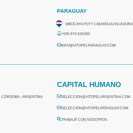
PARAGUAY
MBOCAYA POTY C/MARÍA AUXILIADORA
+595 974 626389
INFO@VITOPELPARAGUAY.COM
CAPITAL HUMANO
 - CÓRDOBA - ARGENTINA
SELECCION@VITOPELARGENTINA.COM
SELECCION@VITOPELPARAGUAY.COM
TRABAJÁ CON NOSOTROS