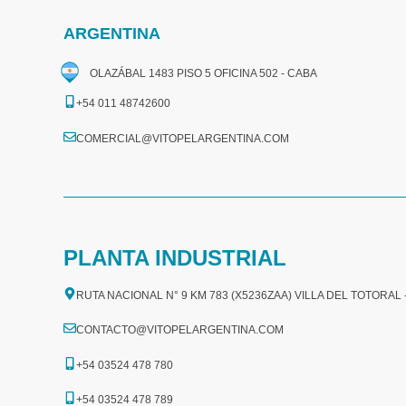
ARGENTINA
OLAZÁBAL 1483 PISO 5 OFICINA 502 - CABA
+54 011 48742600​
COMERCIAL@VITOPELARGENTINA.COM​
PLANTA INDUSTRIAL
RUTA NACIONAL N° 9 KM 783 (X5236ZAA) VILLA DEL TOTORAL
CONTACTO@VITOPELARGENTINA.COM
+54 03524 478 780​
+54 03524 478 789​