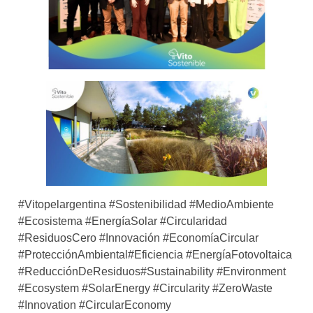
#Vitopelargentina #Sostenibilidad #MedioAmbiente
#Ecosistema #EnergíaSolar #Circularidad
#ResiduosCero #Innovación #EconomíaCircular
#ProtecciónAmbiental#Eficiencia #EnergíaFotovoltaica
#ReducciónDeResiduos#Sustainability #Environment
#Ecosystem #SolarEnergy #Circularity #ZeroWaste
#Innovation #CircularEconomy