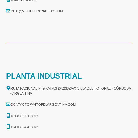
INFO@VITOPELPARAGUAY.COM
PLANTA INDUSTRIAL
RUTA NACIONAL N° 9 KM 783 (X5236ZAA) VILLA DEL TOTORAL - CÓRDOBA
- ARGENTINA
CONTACTO@VITOPELARGENTINA.COM
+54 03524 478 780​
+54 03524 478 789​