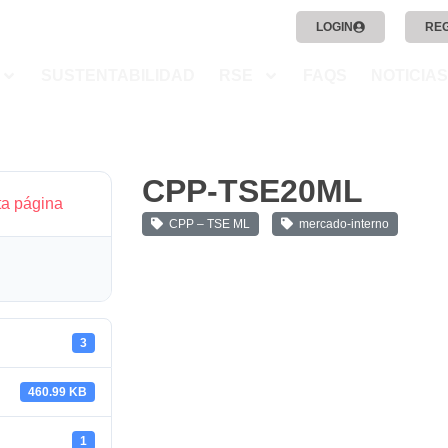
LOGIN
RE
SUSTENTABILIDAD
RSE
FAQS
NOTICIAS
CPP-TSE20ML
ta página
CPP – TSE ML
mercado-interno
3
460.99 KB
1