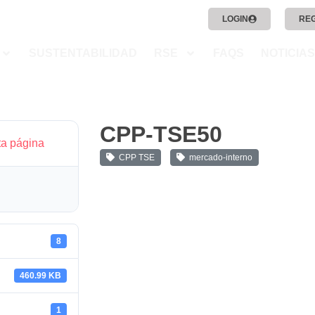
LOGIN
RE
SUSTENTABILIDAD
RSE
FAQS
NOTICIAS
CPP-TSE50
ta página
CPP TSE
mercado-interno
8
460.99 KB
1