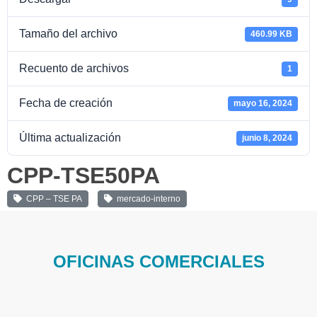
Tamaño del archivo
460.99 KB
Recuento de archivos
1
Fecha de creación
mayo 16, 2024
Última actualización
junio 8, 2024
CPP-TSE50PA
CPP – TSE PA
mercado-interno
OFICINAS COMERCIALES