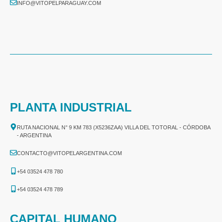
INFO@VITOPELPARAGUAY.COM
PLANTA INDUSTRIAL
RUTA NACIONAL N° 9 KM 783 (X5236ZAA) VILLA DEL TOTORAL - CÓRDOBA
- ARGENTINA
CONTACTO@VITOPELARGENTINA.COM
+54 03524 478 780​
+54 03524 478 789​
CAPITAL HUMANO