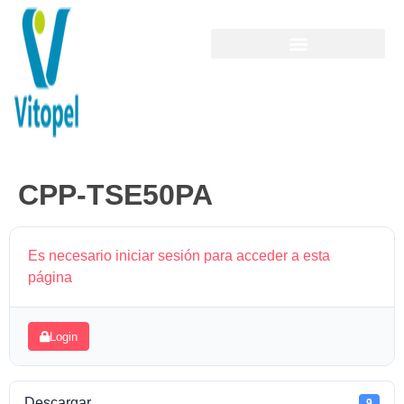
CPP-TSE50PA
Es necesario iniciar sesión para acceder a esta
página
Login
Descargar
9