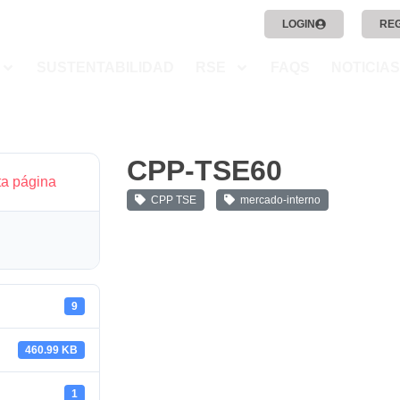
LOGIN
RE
SUSTENTABILIDAD
RSE
FAQS
NOTICIAS
CPP-TSE60
ta página
CPP TSE
mercado-interno
9
460.99 KB
1