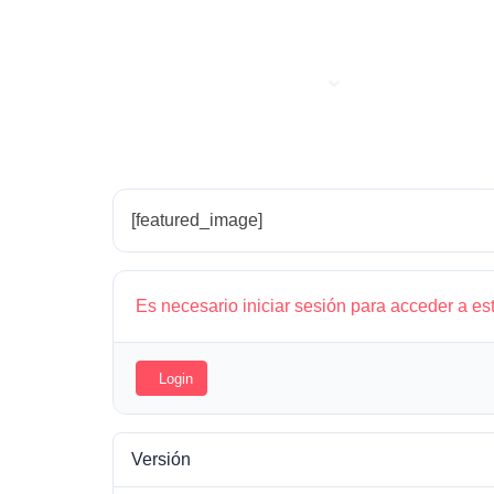
HOME
EMPRESA
PRODUCTOS
CPP-WSE100RT
[featured_image]
Es necesario iniciar sesión para acceder a es
Login
Versión