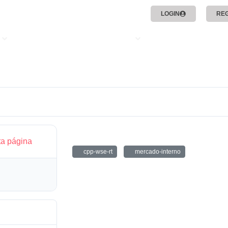
LOGIN
RE
SUSTENTABILIDAD
RSE
FAQS
NOTICIAS
CPP-WSE100RT
ta página
cpp-wse-rt
mercado-interno