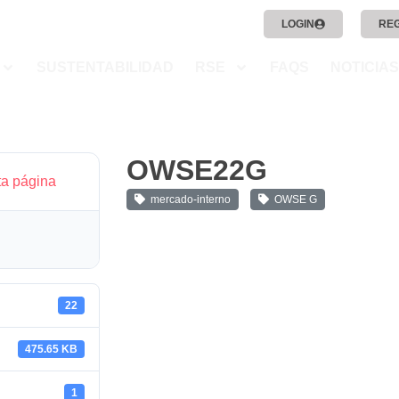
LOGIN
RE
SUSTENTABILIDAD
RSE
FAQS
NOTICIAS
OWSE22G
ta página
mercado-interno
OWSE G
22
475.65 KB
1