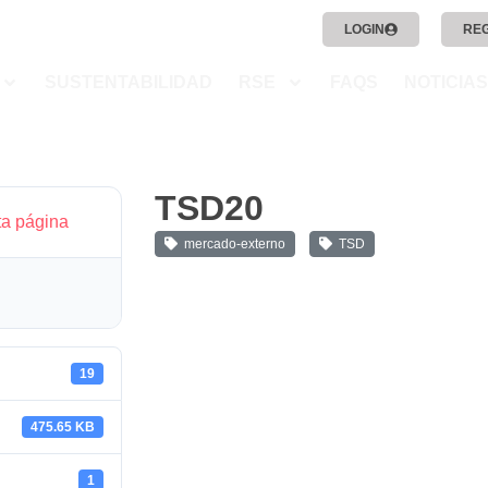
LOGIN
RE
SUSTENTABILIDAD
RSE
FAQS
NOTICIAS
TSD20
ta página
mercado-externo
TSD
19
475.65 KB
1