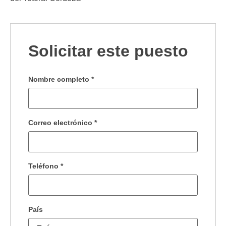
Solicitar este puesto
Nombre completo
*
Correo electrónico
*
Teléfono
*
País