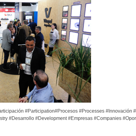
rticipación #Participation#Procesos #Processes #Innovación 
dustry #Desarrollo #Development #Empresas #Companies #Opo