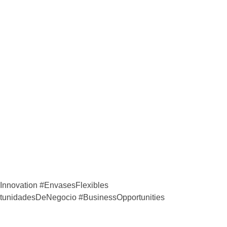
#Innovation #EnvasesFlexibles
rtunidadesDeNegocio #BusinessOpportunities