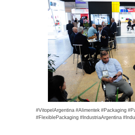
#VitopelArgentina #Alimentek #Packaging #Pa
#FlexiblePackaging #IndustriaArgentina #In