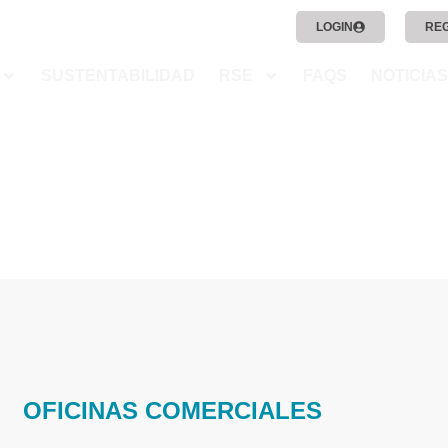
LOGIN
RE
SUSTENTABILIDAD
RSE
FAQS
NOTICIAS
OFICINAS COMERCIALES