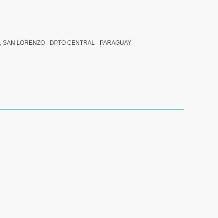
, SAN LORENZO - DPTO CENTRAL - PARAGUAY