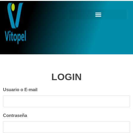
LOGIN
Usuario o E-mail
Contraseña