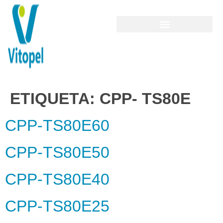
ETIQUETA:
CPP- TS80E
CPP-TS80E60
CPP-TS80E50
CPP-TS80E40
CPP-TS80E25