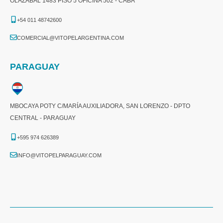
OLAZÁBAL 1483 PISO 5 OFICINA 502 - CABA
+54 011 48742600​
COMERCIAL@VITOPELARGENTINA.COM​
PARAGUAY
MBOCAYA POTY C/MARÍA AUXILIADORA, SAN LORENZO - DPTO
CENTRAL - PARAGUAY
+595 974 626389
INFO@VITOPELPARAGUAY.COM