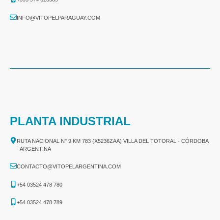
INFO@VITOPELPARAGUAY.COM
PLANTA INDUSTRIAL
RUTA NACIONAL N° 9 KM 783 (X5236ZAA) VILLA DEL TOTORAL - CÓRDOBA
- ARGENTINA
CONTACTO@VITOPELARGENTINA.COM
+54 03524 478 780​
+54 03524 478 789​