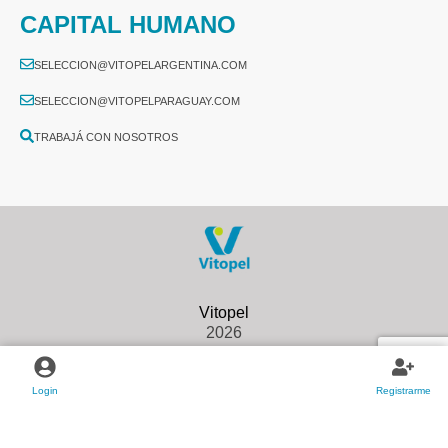
CAPITAL HUMANO
SELECCION@VITOPELARGENTINA.COM
SELECCION@VITOPELPARAGUAY.COM
TRABAJÁ CON NOSOTROS
2026
Login
Registrarme