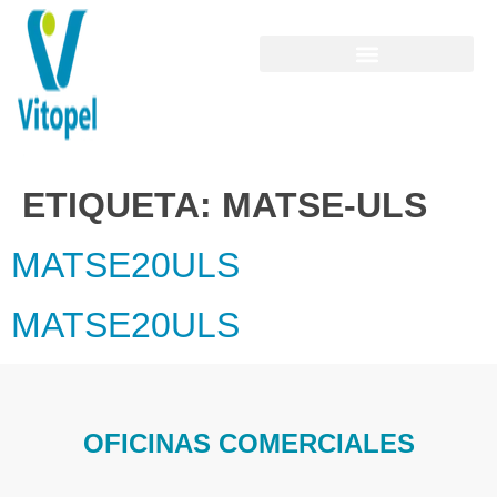
ETIQUETA:
MATSE-ULS
MATSE20ULS
MATSE20ULS
OFICINAS COMERCIALES