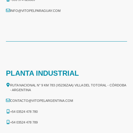
INFO@VITOPELPARAGUAY.COM
PLANTA INDUSTRIAL
RUTA NACIONAL N° 9 KM 783 (X5236ZAA) VILLA DEL TOTORAL - CÓRDOBA
- ARGENTINA
CONTACTO@VITOPELARGENTINA.COM
+54 03524 478 780​
+54 03524 478 789​