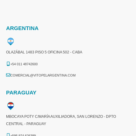
ARGENTINA
OLAZÁBAL 1483 PISO 5 OFICINA 502 - CABA
+54 011 48742600​
COMERCIAL@VITOPELARGENTINA.COM​
PARAGUAY
MBOCAYA POTY C/MARÍA AUXILIADORA, SAN LORENZO - DPTO
CENTRAL - PARAGUAY
+595 974 626389