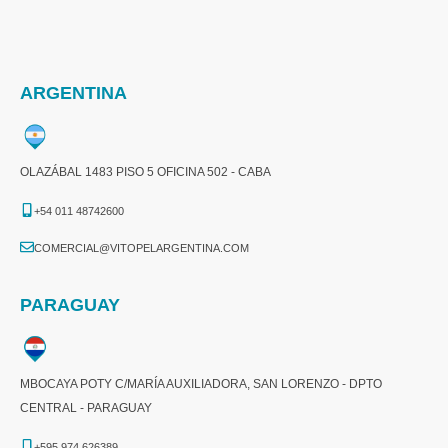
ARGENTINA
OLAZÁBAL 1483 PISO 5 OFICINA 502 - CABA
+54 011 48742600​
COMERCIAL@VITOPELARGENTINA.COM​
PARAGUAY
MBOCAYA POTY C/MARÍA AUXILIADORA, SAN LORENZO - DPTO
CENTRAL - PARAGUAY
+595 974 626389