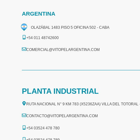
ARGENTINA
OLAZÁBAL 1483 PISO 5 OFICINA 502 - CABA
+54 011 48742600​
COMERCIAL@VITOPELARGENTINA.COM​
PLANTA INDUSTRIAL
RUTA NACIONAL N° 9 KM 783 (X5236ZAA) VILLA DEL TOTORAL
CONTACTO@VITOPELARGENTINA.COM
+54 03524 478 780​
+54 03524 478 789​