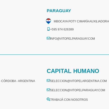
PARAGUAY
MBOCAYA POTY C/MARÍA AUXILIADORA
+595 974 626389
INFO@VITOPELPARAGUAY.COM
CAPITAL HUMANO
 - CÓRDOBA - ARGENTINA
SELECCION@VITOPELARGENTINA.COM
SELECCION@VITOPELPARAGUAY.COM
TRABAJÁ CON NOSOTROS