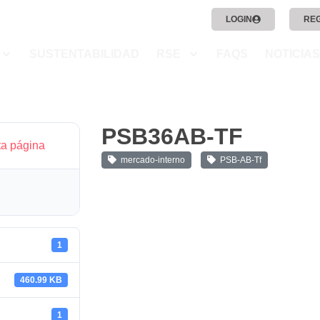
LOGIN
RE
SUSTENTABILIDAD
RSE
FAQS
NOTICIAS
PSB36AB-TF
ta página
mercado-interno
PSB-AB-Tf
1
460.99 KB
1