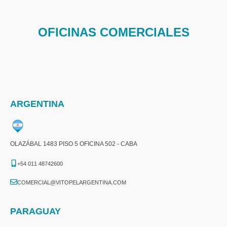
OFICINAS COMERCIALES
ARGENTINA
OLAZÁBAL 1483 PISO 5 OFICINA 502 - CABA
+54 011 48742600​
COMERCIAL@VITOPELARGENTINA.COM​
PARAGUAY