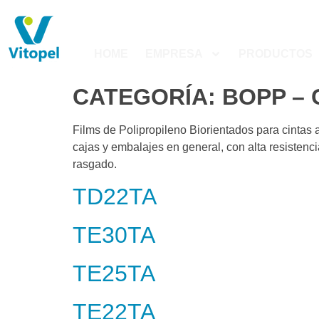
HOME
EMPRESA
PRODUCTOS
CATEGORÍA:
BOPP – 
Films de Polipropileno Biorientados para cinta
cajas y embalajes en general, con alta resistencia
rasgado.
TD22TA
TE30TA
TE25TA
TE22TA