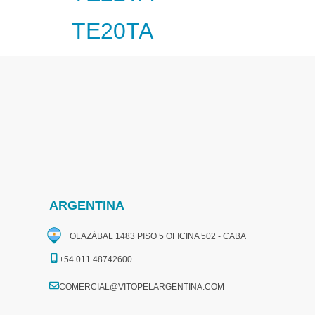
TE20TA
ARGENTINA
OLAZÁBAL 1483 PISO 5 OFICINA 502 - CABA
+54 011 48742600​
COMERCIAL@VITOPELARGENTINA.COM​