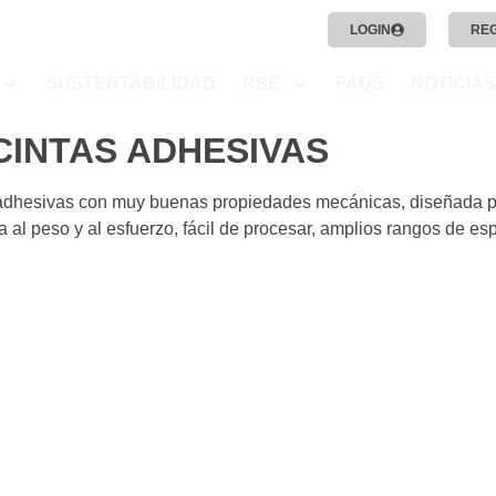
LOGIN
RE
SUSTENTABILIDAD
RSE
FAQS
NOTICIAS
CINTAS ADHESIVAS
s adhesivas con muy buenas propiedades mecánicas, diseñada pa
 al peso y al esfuerzo, fácil de procesar, amplios rangos de espe