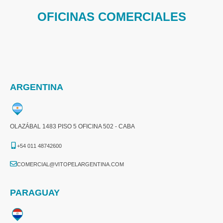
OFICINAS COMERCIALES
ARGENTINA
OLAZÁBAL 1483 PISO 5 OFICINA 502 - CABA
+54 011 48742600​
COMERCIAL@VITOPELARGENTINA.COM​
PARAGUAY