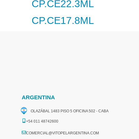
CP.CE22.3ML
CP.CE17.8ML
ARGENTINA
OLAZÁBAL 1483 PISO 5 OFICINA 502 - CABA
+54 011 48742600​
COMERCIAL@VITOPELARGENTINA.COM​