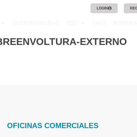
LOGIN
RE
SUSTENTABILIDAD
RSE
FAQS
NOTICIAS
BREENVOLTURA-EXTERNO
OFICINAS COMERCIALES