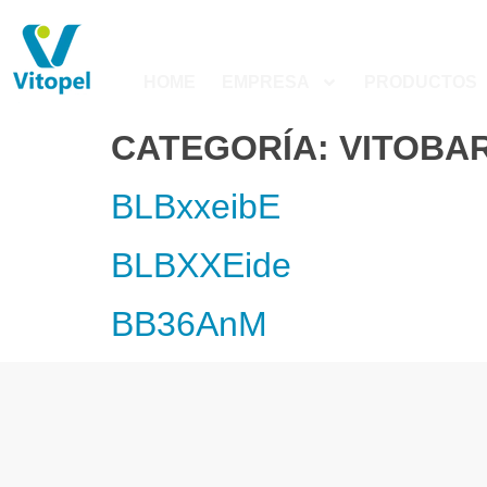
HOME
EMPRESA
PRODUCTOS
CATEGORÍA:
VITOBAR
BLBxxeibE
BLBXXEide
BB36AnM