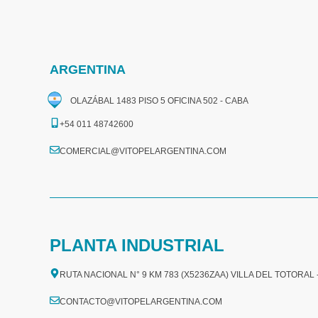
ARGENTINA
OLAZÁBAL 1483 PISO 5 OFICINA 502 - CABA
+54 011 48742600​
COMERCIAL@VITOPELARGENTINA.COM​
PLANTA INDUSTRIAL
RUTA NACIONAL N° 9 KM 783 (X5236ZAA) VILLA DEL TOTORAL
CONTACTO@VITOPELARGENTINA.COM