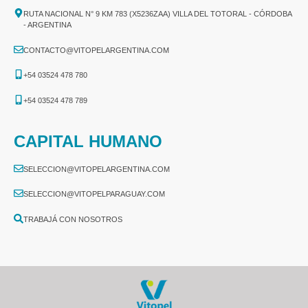
RUTA NACIONAL N° 9 KM 783 (X5236ZAA) VILLA DEL TOTORAL - CÓRDOBA
- ARGENTINA
CONTACTO@VITOPELARGENTINA.COM
+54 03524 478 780​
+54 03524 478 789​
CAPITAL HUMANO
SELECCION@VITOPELARGENTINA.COM
SELECCION@VITOPELPARAGUAY.COM
TRABAJÁ CON NOSOTROS