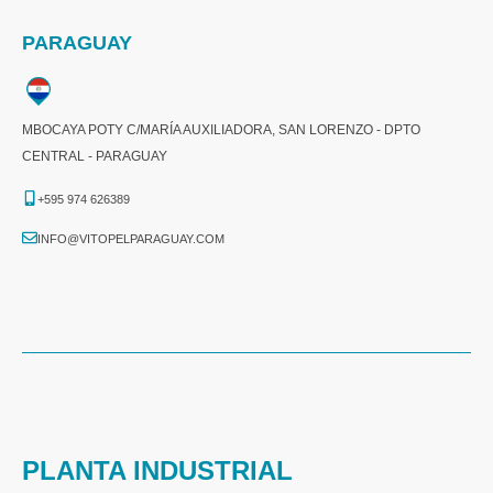
PARAGUAY
MBOCAYA POTY C/MARÍA AUXILIADORA, SAN LORENZO - DPTO
CENTRAL - PARAGUAY
+595 974 626389
INFO@VITOPELPARAGUAY.COM
PLANTA INDUSTRIAL