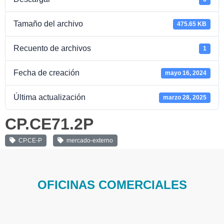
Tamaño del archivo
475.65 KB
Recuento de archivos
1
Fecha de creación
mayo 16, 2024
Última actualización
marzo 28, 2025
CP.CE71.2P
CP.CE-P
mercado-externo
OFICINAS COMERCIALES