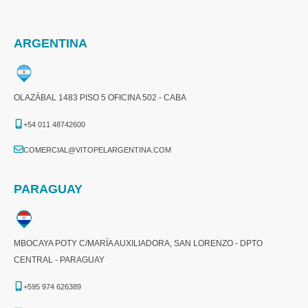
ARGENTINA
OLAZÁBAL 1483 PISO 5 OFICINA 502 - CABA
+54 011 48742600​
COMERCIAL@VITOPELARGENTINA.COM​
PARAGUAY
MBOCAYA POTY C/MARÍA AUXILIADORA, SAN LORENZO - DPTO
CENTRAL - PARAGUAY
+595 974 626389