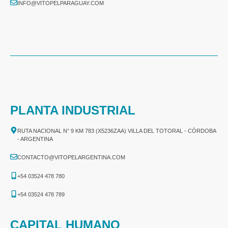
INFO@VITOPELPARAGUAY.COM
PLANTA INDUSTRIAL
RUTA NACIONAL N° 9 KM 783 (X5236ZAA) VILLA DEL TOTORAL - CÓRDOBA
- ARGENTINA
CONTACTO@VITOPELARGENTINA.COM
+54 03524 478 780​
+54 03524 478 789​
CAPITAL HUMANO