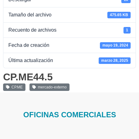
Tamaño del archivo
475.65 KB
Recuento de archivos
1
Fecha de creación
mayo 19, 2024
Última actualización
marzo 28, 2025
CP.ME44.5
CP.ME
mercado-externo
OFICINAS COMERCIALES