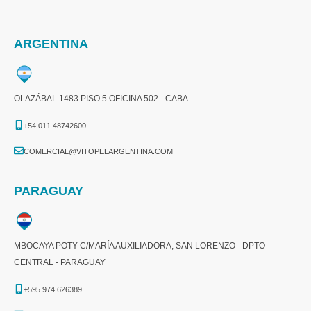
ARGENTINA
OLAZÁBAL 1483 PISO 5 OFICINA 502 - CABA
+54 011 48742600​
COMERCIAL@VITOPELARGENTINA.COM​
PARAGUAY
MBOCAYA POTY C/MARÍA AUXILIADORA, SAN LORENZO - DPTO
CENTRAL - PARAGUAY
+595 974 626389