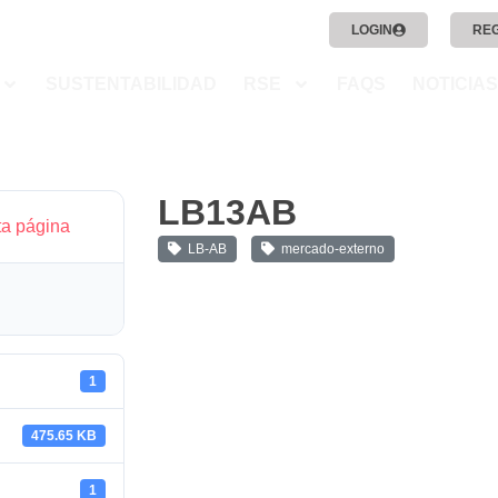
LOGIN
RE
SUSTENTABILIDAD
RSE
FAQS
NOTICIAS
LB13AB
ta página
LB-AB
mercado-externo
1
475.65 KB
1