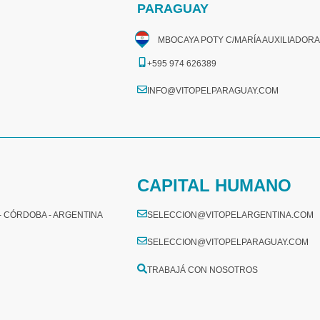
PARAGUAY
MBOCAYA POTY C/MARÍA AUXILIADORA
+595 974 626389
INFO@VITOPELPARAGUAY.COM
CAPITAL HUMANO
 - CÓRDOBA - ARGENTINA
SELECCION@VITOPELARGENTINA.COM
SELECCION@VITOPELPARAGUAY.COM
TRABAJÁ CON NOSOTROS