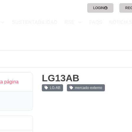
LOGIN
RE
SUSTENTABILIDAD
RSE
FAQS
NOTICIAS
LG13AB
ta página
LG-AB
mercado-externo