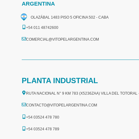
ARGENTINA
OLAZÁBAL 1483 PISO 5 OFICINA 502 - CABA
+54 011 48742600​
COMERCIAL@VITOPELARGENTINA.COM​
PLANTA INDUSTRIAL
RUTA NACIONAL N° 9 KM 783 (X5236ZAA) VILLA DEL TOTORAL
CONTACTO@VITOPELARGENTINA.COM
+54 03524 478 780​
+54 03524 478 789​