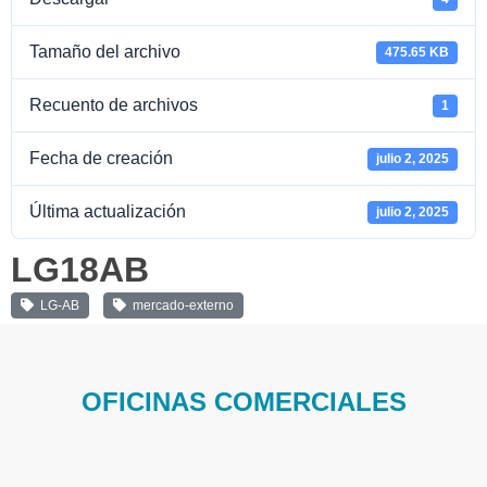
Tamaño del archivo
475.65 KB
Recuento de archivos
1
Fecha de creación
julio 2, 2025
Última actualización
julio 2, 2025
LG18AB
LG-AB
mercado-externo
OFICINAS COMERCIALES