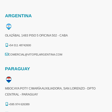
ARGENTINA
OLAZÁBAL 1483 PISO 5 OFICINA 502 - CABA
+54 011 48742600​
COMERCIAL@VITOPELARGENTINA.COM​
PARAGUAY
MBOCAYA POTY C/MARÍA AUXILIADORA, SAN LORENZO - DPTO
CENTRAL - PARAGUAY
+595 974 626389