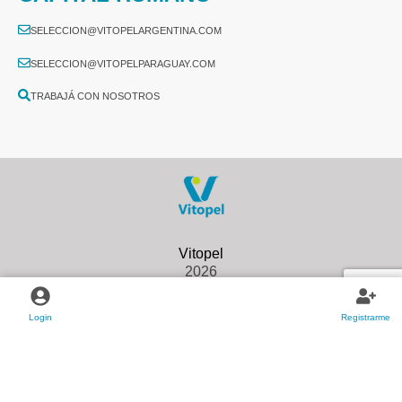
SELECCION@VITOPELARGENTINA.COM
SELECCION@VITOPELPARAGUAY.COM
TRABAJÁ CON NOSOTROS
2026
Login
Registrarme