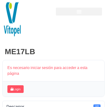
ME17LB
Es necesario iniciar sesión para acceder a esta
página
Login
Descargar
17