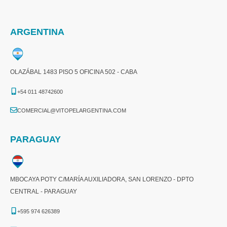
ARGENTINA
OLAZÁBAL 1483 PISO 5 OFICINA 502 - CABA
+54 011 48742600​
COMERCIAL@VITOPELARGENTINA.COM​
PARAGUAY
MBOCAYA POTY C/MARÍA AUXILIADORA, SAN LORENZO - DPTO
CENTRAL - PARAGUAY
+595 974 626389