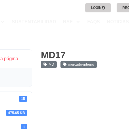
LOGIN
RE
SUSTENTABILIDAD
RSE
FAQS
NOTICIAS
MD17
ta página
MD
mercado-interno
15
475.65 KB
1