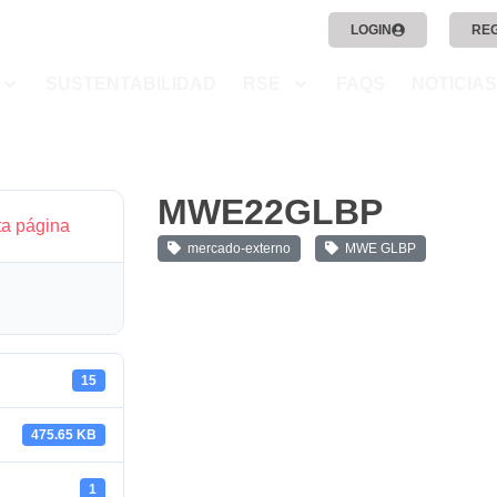
LOGIN
RE
SUSTENTABILIDAD
RSE
FAQS
NOTICIAS
MWE22GLBP
ta página
mercado-externo
MWE GLBP
15
475.65 KB
1