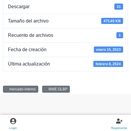
Descargar
31
Tamaño del archivo
475.65 KB
Recuento de archivos
1
Fecha de creación
enero 15, 2023
Última actualización
febrero 8, 2024
MWE26GLBP
mercado-interno
MWE GLBP
OFICINAS COMERCIALES
Login
Registrarme