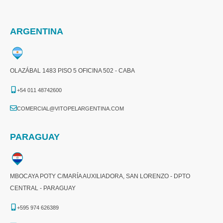
ARGENTINA
OLAZÁBAL 1483 PISO 5 OFICINA 502 - CABA
+54 011 48742600​
COMERCIAL@VITOPELARGENTINA.COM​
PARAGUAY
MBOCAYA POTY C/MARÍA AUXILIADORA, SAN LORENZO - DPTO
CENTRAL - PARAGUAY
+595 974 626389