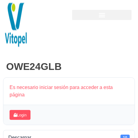
OWE24GLB
Es necesario iniciar sesión para acceder a esta
página
Login
Descargar
10