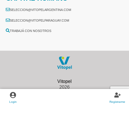
SELECCION@VITOPELARGENTINA.COM
SELECCION@VITOPELPARAGUAY.COM
TRABAJÁ CON NOSOTROS
2026
Login
Registrarme