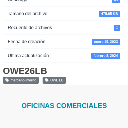
Tamaño del archivo
475.65 KB
Recuento de archivos
1
Fecha de creación
enero 15, 2023
Última actualización
febrero 8, 2024
OWE26LB
mercado-interno
OWE LB
OFICINAS COMERCIALES