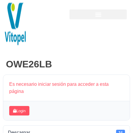
OWE26LB
Es necesario iniciar sesión para acceder a esta
página
Login
Descargar
34