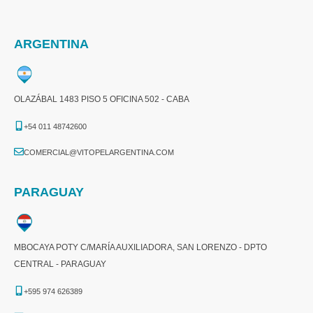
ARGENTINA
OLAZÁBAL 1483 PISO 5 OFICINA 502 - CABA
+54 011 48742600​
COMERCIAL@VITOPELARGENTINA.COM​
PARAGUAY
MBOCAYA POTY C/MARÍA AUXILIADORA, SAN LORENZO - DPTO
CENTRAL - PARAGUAY
+595 974 626389