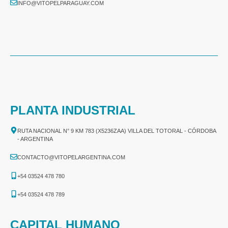
INFO@VITOPELPARAGUAY.COM
PLANTA INDUSTRIAL
RUTA NACIONAL N° 9 KM 783 (X5236ZAA) VILLA DEL TOTORAL - CÓRDOBA
- ARGENTINA
CONTACTO@VITOPELARGENTINA.COM
+54 03524 478 780​
+54 03524 478 789​
CAPITAL HUMANO