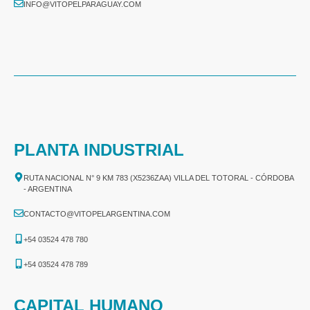
INFO@VITOPELPARAGUAY.COM
PLANTA INDUSTRIAL
RUTA NACIONAL N° 9 KM 783 (X5236ZAA) VILLA DEL TOTORAL - CÓRDOBA
- ARGENTINA
CONTACTO@VITOPELARGENTINA.COM
+54 03524 478 780​
+54 03524 478 789​
CAPITAL HUMANO