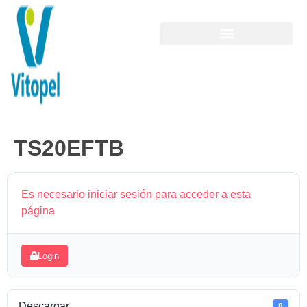
TS20EFTB
Es necesario iniciar sesión para acceder a esta
página
Login
Descargar
8