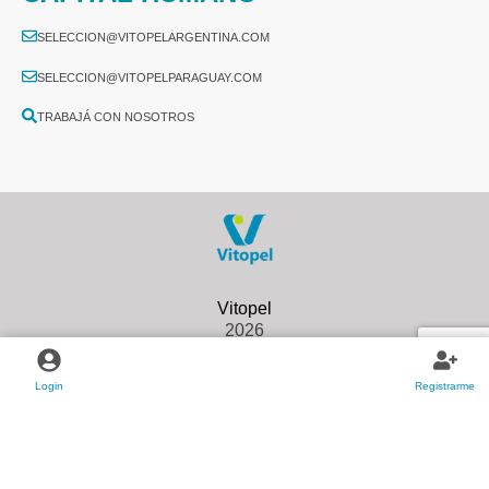
SELECCION@VITOPELARGENTINA.COM
SELECCION@VITOPELPARAGUAY.COM
TRABAJÁ CON NOSOTROS
2026
Login
Registrarme