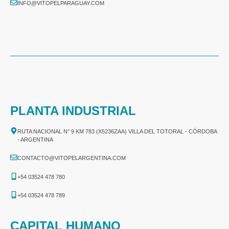
INFO@VITOPELPARAGUAY.COM
PLANTA INDUSTRIAL
RUTA NACIONAL N° 9 KM 783 (X5236ZAA) VILLA DEL TOTORAL - CÓRDOBA
- ARGENTINA
CONTACTO@VITOPELARGENTINA.COM
+54 03524 478 780​
+54 03524 478 789​
CAPITAL HUMANO