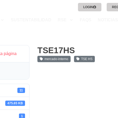
LOGIN
RE
SUSTENTABILIDAD
RSE
FAQS
NOTICIAS
TSE17HS
ta página
mercado-interno
TSE HS
11
475.65 KB
1