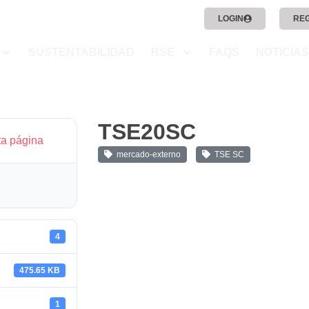
LOGIN
RE
SUSTENTABILIDAD
RSE
FAQS
NOTICIAS
TSE20SC
ta página
mercado-externo
TSE SC
4
475.65 KB
1