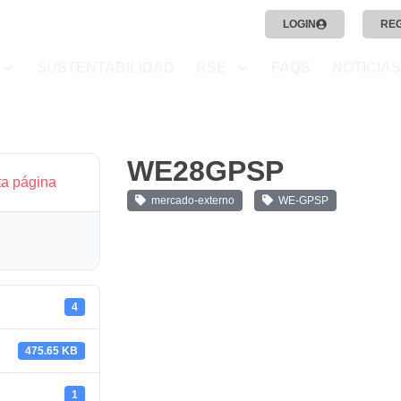
LOGIN
RE
SUSTENTABILIDAD
RSE
FAQS
NOTICIAS
WE28GPSP
ta página
mercado-externo
WE-GPSP
4
475.65 KB
1