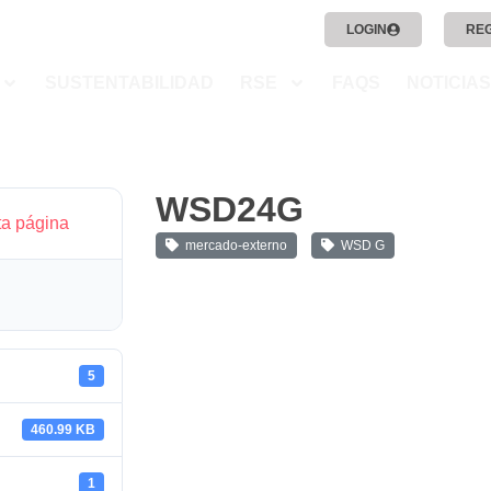
LOGIN
RE
SUSTENTABILIDAD
RSE
FAQS
NOTICIAS
WSD24G
ta página
mercado-externo
WSD G
5
460.99 KB
1