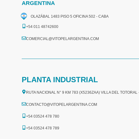
ARGENTINA
OLAZÁBAL 1483 PISO 5 OFICINA 502 - CABA
+54 011 48742600​
COMERCIAL@VITOPELARGENTINA.COM​
PLANTA INDUSTRIAL
RUTA NACIONAL N° 9 KM 783 (X5236ZAA) VILLA DEL TOTORAL
CONTACTO@VITOPELARGENTINA.COM
+54 03524 478 780​
+54 03524 478 789​