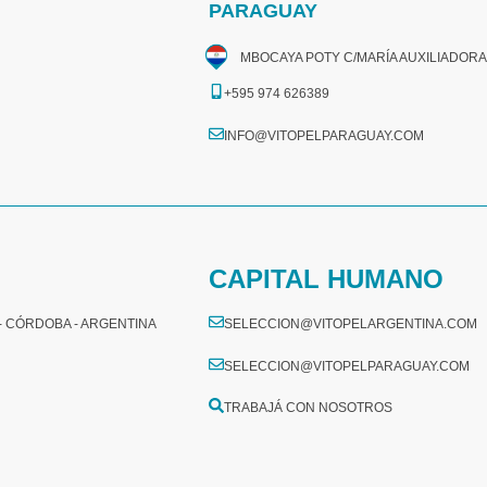
PARAGUAY
MBOCAYA POTY C/MARÍA AUXILIADORA
+595 974 626389
INFO@VITOPELPARAGUAY.COM
CAPITAL HUMANO
 - CÓRDOBA - ARGENTINA
SELECCION@VITOPELARGENTINA.COM
SELECCION@VITOPELPARAGUAY.COM
TRABAJÁ CON NOSOTROS